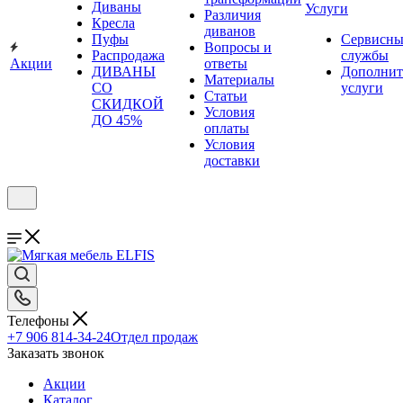
Диваны
Услуги
Различия
Кресла
диванов
Пуфы
Сервисны
Вопросы и
Распродажа
службы
Акции
ответы
ДИВАНЫ
Дополнит
Материалы
СО
услуги
Статьи
СКИДКОЙ
Условия
ДО 45%
оплаты
Условия
доставки
Телефоны
+7 906 814-34-24
Отдел продаж
Заказать звонок
Акции
Каталог