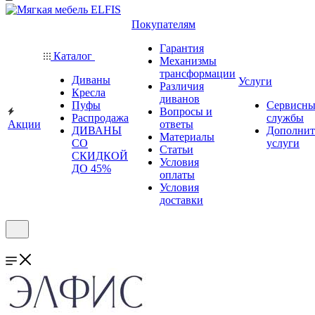
Покупателям
Гарантия
Каталог
Механизмы
трансформации
Диваны
Услуги
Различия
Кресла
диванов
Пуфы
Сервисны
Вопросы и
Распродажа
службы
Акции
ответы
ДИВАНЫ
Дополнит
Материалы
СО
услуги
Статьи
СКИДКОЙ
Условия
ДО 45%
оплаты
Условия
доставки