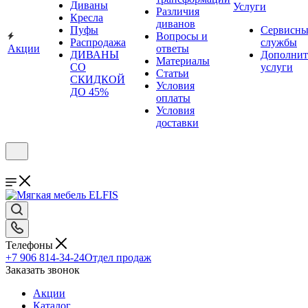
Диваны
Услуги
Различия
Кресла
диванов
Пуфы
Сервисны
Вопросы и
Распродажа
службы
Акции
ответы
ДИВАНЫ
Дополнит
Материалы
СО
услуги
Статьи
СКИДКОЙ
Условия
ДО 45%
оплаты
Условия
доставки
Телефоны
+7 906 814-34-24
Отдел продаж
Заказать звонок
Акции
Каталог