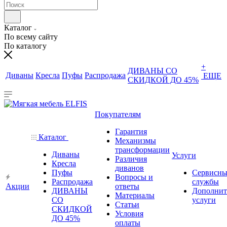
Каталог
По всему сайту
По каталогу
+
ДИВАНЫ СО
Диваны
Кресла
Пуфы
Распродажа
ЕЩЕ
СКИДКОЙ ДО 45%
Покупателям
Гарантия
Каталог
Механизмы
трансформации
Диваны
Услуги
Различия
Кресла
диванов
Пуфы
Сервисны
Вопросы и
Распродажа
службы
Акции
ответы
ДИВАНЫ
Дополнит
Материалы
СО
услуги
Статьи
СКИДКОЙ
Условия
ДО 45%
оплаты