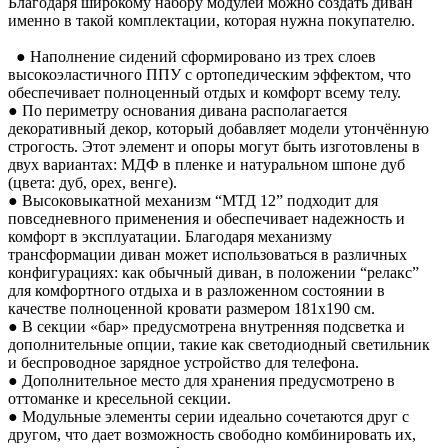
Благодаря широкому набору модулей можно создать диван
именно в такой комплектации, которая нужна покупателю.
● Наполнение сидений сформировано из трех слоев
высокоэластичного ППУ с ортопедическим эффектом, что
обеспечивает полноценный отдых и комфорт всему телу.
● По периметру основания дивана располагается
декоративный декор, который добавляет модели утончённую
строгость. Этот элемент и опоры могут быть изготовлены в
двух вариантах: МДФ в пленке и натуральном шпоне дуб
(цвета: дуб, орех, венге).
● Высоковыкатной механизм “МТД 12” подходит для
повседневного применения и обеспечивает надежность и
комфорт в эксплуатации. Благодаря механизму
трансформации диван может использоваться в различных
конфигурациях: как обычный диван, в положении “релакс”
для комфортного отдыха и в разложенном состоянии в
качестве полноценной кровати размером 181x190 см.
● В секции «бар» предусмотрена внутренняя подсветка и
дополнительные опции, такие как светодиодный светильник
и беспроводное зарядное устройство для телефона.
● Дополнительное место для хранения предусмотрено в
оттоманке и кресельной секции.
● Модульные элементы серии идеально сочетаются друг с
другом, что дает возможность свободно комбинировать их,