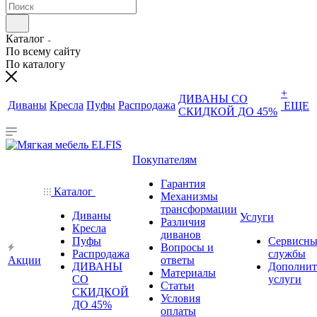
Каталог
По всему сайту
По каталогу
+
ДИВАНЫ СО
Диваны
Кресла
Пуфы
Распродажа
ЕЩЕ
СКИДКОЙ ДО 45%
Покупателям
Гарантия
Каталог
Механизмы
трансформации
Диваны
Услуги
Различия
Кресла
диванов
Пуфы
Сервисны
Вопросы и
Распродажа
службы
Акции
ответы
ДИВАНЫ
Дополнит
Материалы
СО
услуги
Статьи
СКИДКОЙ
Условия
ДО 45%
оплаты