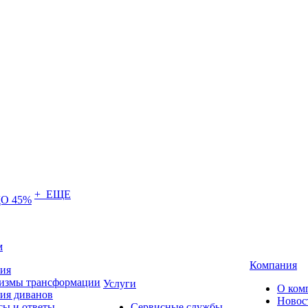
+ ЕЩЕ
О 45%
м
Компания
тия
измы трансформации
Услуги
О ком
ия диванов
Новос
сы и ответы
Сервисные службы