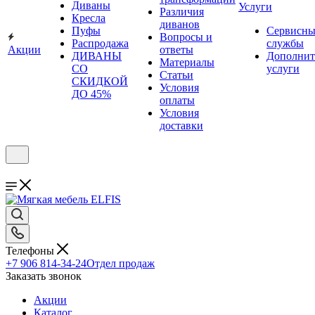
Диваны
Услуги
Различия
Кресла
диванов
Пуфы
Сервисны
Вопросы и
Распродажа
службы
Акции
ответы
ДИВАНЫ
Дополнит
Материалы
СО
услуги
Статьи
СКИДКОЙ
Условия
ДО 45%
оплаты
Условия
доставки
Телефоны
+7 906 814-34-24
Отдел продаж
Заказать звонок
Акции
Каталог