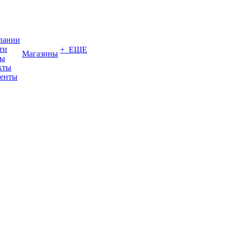
пании
ти
+ ЕЩЕ
Магазины
вы
кты
енты