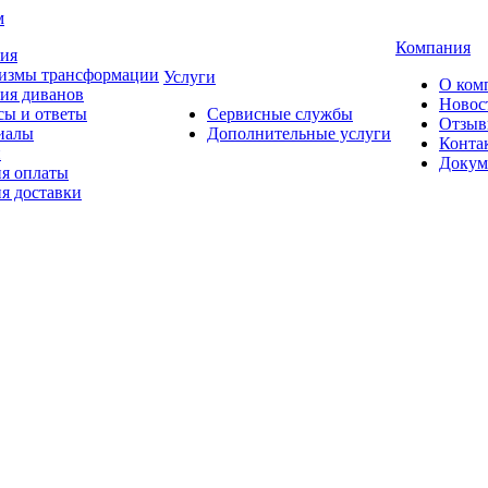
м
Компания
тия
измы трансформации
Услуги
О ком
ия диванов
Новос
сы и ответы
Сервисные службы
Отзы
иалы
Дополнительные услуги
Конта
и
Докум
ия оплаты
я доставки