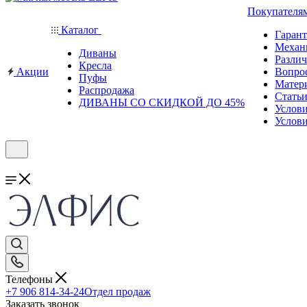
Покупателя
Каталог
Гаран
Механ
Диваны
Различ
Кресла
Акции
Вопро
Пуфы
Матер
Распродажа
Стать
ДИВАНЫ СО СКИДКОЙ ДО 45%
Услов
Услови
Телефоны
+7 906 814-34-24
Отдел продаж
Заказать звонок