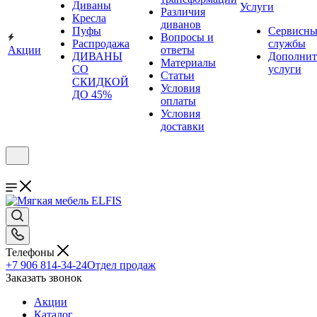
Диваны
Услуги
Различия
Кресла
диванов
Пуфы
Сервисны
Вопросы и
Распродажа
службы
Акции
ответы
ДИВАНЫ
Дополнит
Материалы
СО
услуги
Статьи
СКИДКОЙ
Условия
ДО 45%
оплаты
Условия
доставки
Телефоны
+7 906 814-34-24
Отдел продаж
Заказать звонок
Акции
Каталог