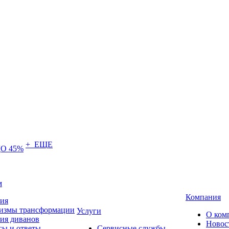
+ ЕЩЕ
О 45%
м
Компания
тия
измы трансформации
Услуги
О ком
ия диванов
Новос
сы и ответы
Сервисные службы